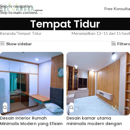
Skip to navigation
Free Konsulta
Skip to main content
Tempat Tidur
Beranda
Tempat Tidur
Menampilkan 13–15 dari 15 hasil
Show sidebar
Filters
Desain Interior Rumah
Desain kamar utama
Minimalis Modern yang Efisien
minimalis modern dengan
dan Elegan
nuansa hangat