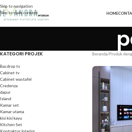
Skip to navigation
Skip to main content
HOME
CONTA
p
KATEGORI PROJEK
Beranda
Produk deng
Bacdrop tv
Cabinet tv
Cabinet wastafel
Credenza
dapur
Island
Kamar set
Kamar utama
kisi kisi kayu
Kitchen Set
Kontraktor interior