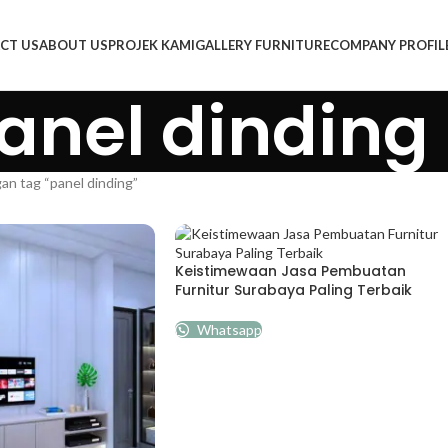
CT US
ABOUT US
PROJEK KAMI
GALLERY FURNITURE
COMPANY PROFIL
anel dinding
an tag “panel dinding”
Keistimewaan Jasa Pembuatan
Furnitur Surabaya Paling Terbaik
Whatsapp