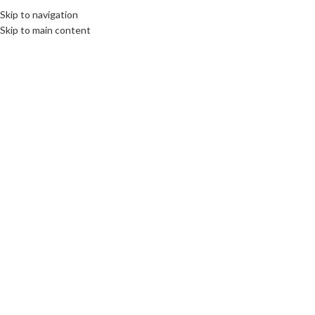
Skip to navigation
Skip to main content
HOME
CONTA
Beranda
Panel Dinding
Jasa Pembuatan Furniture Custom Semarang Berkualitas