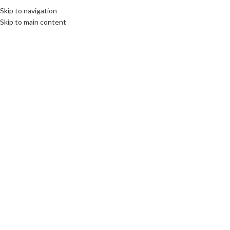
Skip to navigation
Skip to main content
HOME
CONTA
Beranda
Kitchen Set
Kitchen Set Jogja Terbaik Harga Bersahabat dan Berkualitas