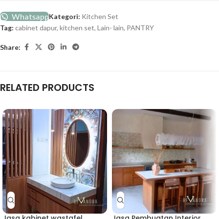
Whatsapp
Kategori:
Kitchen Set
Tag:
cabinet dapur
,
kitchen set
,
Lain- lain
,
PANTRY
Share:
RELATED PRODUCTS
Jasa kabinet wastafel
Jasa Pembuatan Interior