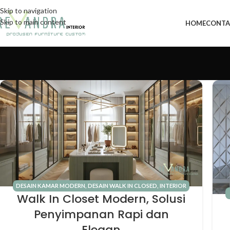
Skip to navigation
Skip to main content
HOME
CONTA
DESAIN KAMAR MODERN
,
DESAIN WALK IN CLOSED
,
INTERIOR
Walk In Closet Modern, Solusi
RUMAH
Penyimpanan Rapi dan
Elegan