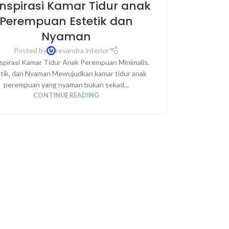
Inspirasi Kamar Tidur anak
KAMAR MODERN
,
INTERIOR RUMAH
Perempuan Estetik dan
Nyaman
Posted by
revandra interior
spirasi Kamar Tidur Anak Perempuan Minimalis,
tik, dan Nyaman Mewujudkan kamar tidur anak
perempuan yang nyaman bukan sekad...
CONTINUE READING