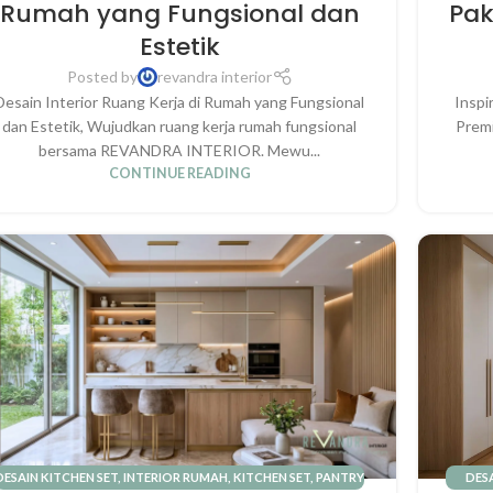
Rumah yang Fungsional dan
Pa
Estetik
Posted by
revandra interior
Desain Interior Ruang Kerja di Rumah yang Fungsional
Inspi
dan Estetik, Wujudkan ruang kerja rumah fungsional
Premi
bersama REVANDRA INTERIOR. Mewu...
CONTINUE READING
DESAIN KITCHEN SET
,
INTERIOR RUMAH
,
KITCHEN SET
,
PANTRY
DES