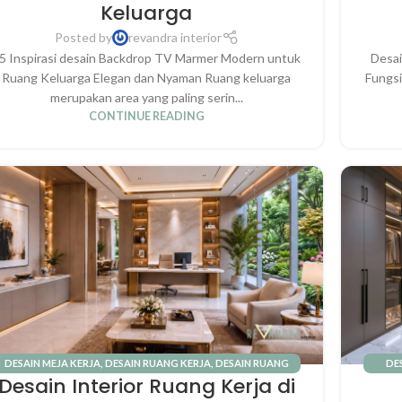
Keluarga
Posted by
revandra interior
5 Inspirasi desain Backdrop TV Marmer Modern untuk
Desai
Ruang Keluarga Elegan dan Nyaman Ruang keluarga
Fungsi
merupakan area yang paling serin...
CONTINUE READING
DESAIN MEJA KERJA
,
DESAIN RUANG KERJA
,
DESAIN RUANG
DE
Desain Interior Ruang Kerja di
TAMU
,
INTERIOR RUMAH