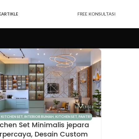
FREE KONSULTASI
E
ARTIKLE
 KITCHEN SET
,
INTERIOR RUMAH
,
KITCHEN SET
,
PANTRY
tchen Set Minimalis jepara
erpercaya, Desain Custom