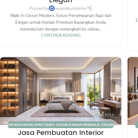
Posted by
revandra interior
Walk In Closet Modern, Solusi Penyimpanan Rapi dan
1
Elegan untuk Hunian Premium Bayangkan Anda
memulai hari dengan melangkah ke sebua...
CONTINUE READING
DESAIN KAMAR APARTEMEN
,
DESAIN KAMAR MINIMALIS
,
DESAIN
Jasa Pembuatan Interior
KAMAR MODERN
,
DESAIN KAMAR SCANDINAVIAN
,
INTERIOR