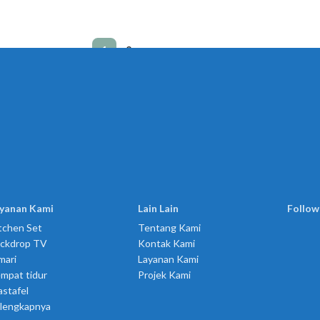
1
2
yanan Kami
Lain Lain
Follow
tchen Set
Tentang Kami
ckdrop TV
Kontak Kami
mari
Layanan Kami
mpat tidur
Projek Kami
stafel
lengkapnya