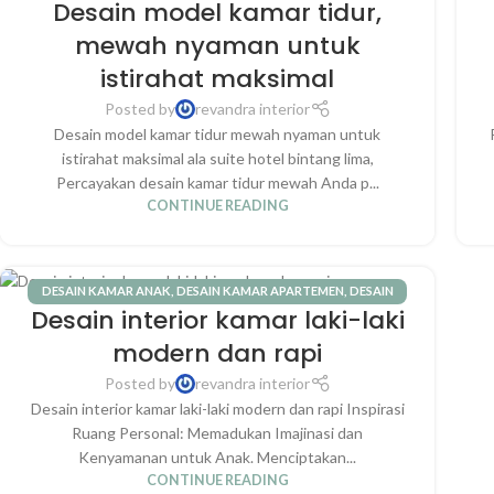
Desain model kamar tidur,
KAMAR SCANDINAVIAN
,
INTERIOR RUMAH
,
KAMAR UTAMA
mewah nyaman untuk
istirahat maksimal
Posted by
revandra interior
Desain model kamar tidur mewah nyaman untuk
istirahat maksimal ala suite hotel bintang lima,
Percayakan desain kamar tidur mewah Anda p...
CONTINUE READING
DESAIN KAMAR ANAK
,
DESAIN KAMAR APARTEMEN
,
DESAIN
Desain interior kamar laki-laki
KAMAR MINIMALIS
,
DESAIN KAMAR MODERN
,
INTERIOR RUMAH
modern dan rapi
Posted by
revandra interior
Desain interior kamar laki-laki modern dan rapi Inspirasi
Ruang Personal: Memadukan Imajinasi dan
Kenyamanan untuk Anak. Menciptakan...
CONTINUE READING