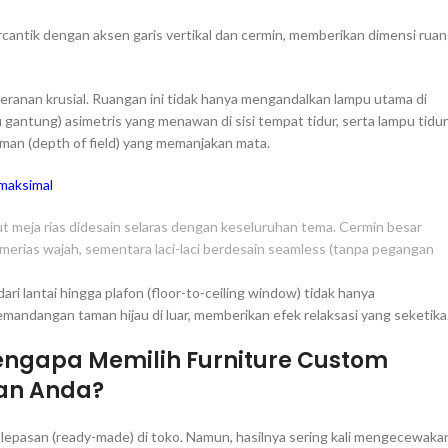
rcantik dengan aksen garis vertikal dan cermin, memberikan dimensi rua
anan krusial. Ruangan ini tidak hanya mengandalkan lampu utama di
pu gantung) asimetris yang menawan di sisi tempat tidur, serta lampu tidur
man (depth of field) yang memanjakan mata.
 maksimal
t meja rias didesain selaras dengan keseluruhan tema. Cermin besar
erias wajah, sementara laci-laci berdesain seamless (tanpa pegangan
ri lantai hingga plafon (floor-to-ceiling window) tidak hanya
emandangan taman hijau di luar, memberikan efek relaksasi yang seketika
engapa Memilih Furniture Custom
gan Anda?
epasan (ready-made) di toko. Namun, hasilnya sering kali mengecewaka