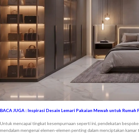
BACA JUGA :
Inspirasi Desain Lemari Pakaian Mewah untuk Rumah
Untuk mencapai tingkat kesempurnaan seperti ini, pendekatan bespoke 
mendalam mengenai elemen-elemen penting dalam menciptakan kamar ti