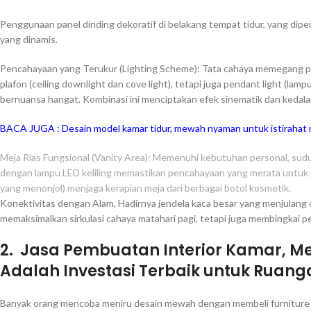
Penggunaan panel dinding dekoratif di belakang tempat tidur, yang dipe
yang dinamis.
Pencahayaan yang Terukur (Lighting Scheme): Tata cahaya memegang per
plafon (ceiling downlight dan cove light), tetapi juga pendant light (lam
bernuansa hangat. Kombinasi ini menciptakan efek sinematik dan kedala
BACA JUGA :
Desain model kamar tidur, mewah nyaman untuk istirahat
Meja Rias Fungsional (Vanity Area): Memenuhi kebutuhan personal, sudu
dengan lampu LED keliling memastikan pencahayaan yang merata untuk m
yang menonjol) menjaga kerapian meja dari berbagai botol kosmetik.
Konektivitas dengan Alam, Hadirnya jendela kaca besar yang menjulang da
memaksimalkan sirkulasi cahaya matahari pagi, tetapi juga membingkai p
2. Jasa Pembuatan Interior Kamar, M
Adalah Investasi Terbaik untuk Ruan
Banyak orang mencoba meniru desain mewah dengan membeli furniture l