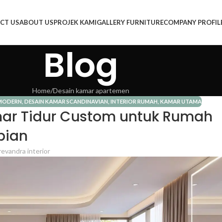
CT US
ABOUT US
PROJEK KAMI
GALLERY FURNITURE
COMPANY PROFIL
Blog
Home
Desain kamar apartemen
 MODERN
,
DESAIN KAMAR SCANDINAVIAN
,
INTERIOR RUMAH
,
KAMAR UTAMA
mar Tidur Custom untuk Rumah
pian
revandra interior